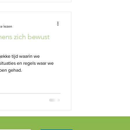
te lezen
mens zich bewust
gekke tijd waarin we
ituaties en regels waar we
ben gehad.