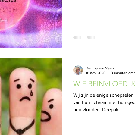
Berrina van Veen
18 nov 2020
3 minuten om 
WIE BEINVLOED 
Wij zijn de enige schepselen
van hun lichaam met hun ge
beïnvloeden. Deepak...