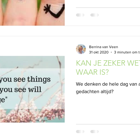
Berrina van Veen
31 okt 2020
3 minuten om t
KAN JE ZEKER WE
WAAR IS?
We denken de hele dag van a
gedachten altijd?